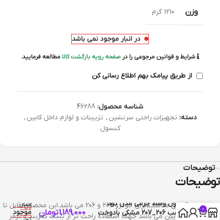
وزن
1210 گرم
در انبار موجود نمی باشد
شرایط و قوانین مرجوعی را در
صفحه رویه بازگشت کالا
مطالعه فرمایید.
از طریق پیامک بهم اطلاع رسانی کن
شناسه محصول:
46288
دسته:
تجهیزات راحتی سرنشین
,
تزیینات و لوازم داخل کابین
,
کنسول
توضیحات
توضیحات
در
کنسول وسط چرمی مدل توکا
انبار
کنسول زیر آرنجی مناسب برای خودرو 207 و 206 می باشد.این محصول قابل تا
0
1,189,000
تومان
موجود
مناسب 206_207 مشکی بادوخت
شدن به بالا و پایین می باشد جهت استفاده راحت تر از بست کمربند و ترمز