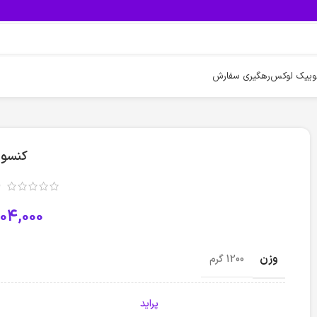
وییک لوکس
رهگیری سفارش
کنسول K
(
04,000
وزن
1200 گرم
پراید