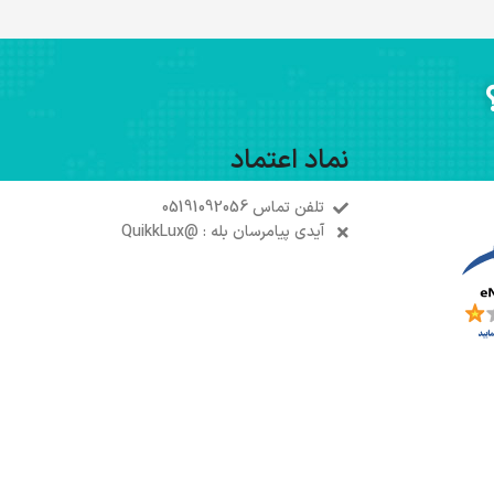
نماد اعتماد
تلفن تماس 05191092056
آیدی پیامرسان بله : @QuikkLux