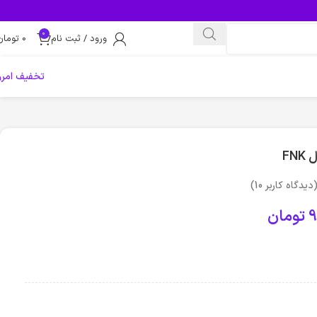
0
ورود / ثبت نام
0
تومان
تخفیف امرو
FN
دیدگاه کاربر
10
)
9
تومان