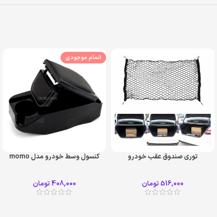
اتمام موجودی
توری صندوق عقب خودرو
کنسول وسط خودرو مدل momo
516,000
تومان
408,000
تومان