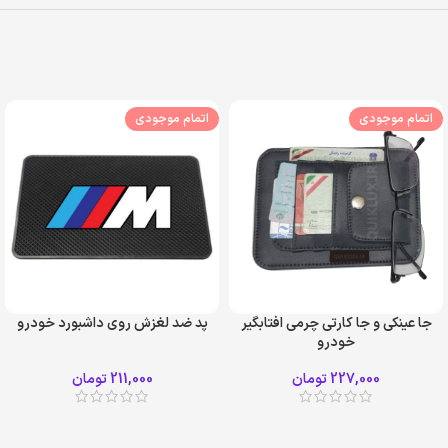
اتمام موجودی
اتمام موجودی
جا عينکی و جا کارتی چرمی افتابگیر
پد ضد لغزش روی داشبورد خودرو
خودرو
227,000
تومان
211,000
تومان