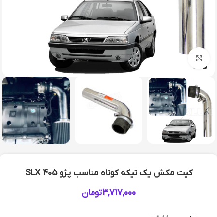
بزرگنمایی تصویر
کيت مکش يک تيکه کوتاه مناسب پژو 405 SLX
3,717,000
تومان