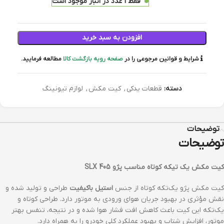
فقط 1 عدد در انبار موجود است
افزودن به سبد خرید
شرایط و قوانین مرجوعی را در
صفحه رویه بازگشت کالا
مطالعه فرمایید.
دسته:
قطعات یدکی
,
کیت مکش
,
لوازم تیونینگ
توضیحات
توضیحات
کيت مکش يک تيکه کوتاه مناسب پژو 405 SLX
کیت مکش پژو یک‌تکه کوتاه از جنس
استیل باکیفیت
طراحی و تولید شده و
نقش مؤثری در بهبود جریان هوای ورودی به موتور دارد. طراحی کوتاه و
یک‌تکه این کیت باعث کاهش افت فشار هوا شده و در نتیجه، تنفس بهتر
موتور، افزایش شتاب و بهبود عملکرد کلی خودرو را به همراه دارد.