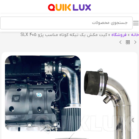
خانه
»
فروشگاه
»
کيت مکش يک تيکه کوتاه مناسب پژو 405 SLX