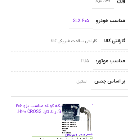
وزن
880 گرم
مناسب خودرو
405 SLX
گارانتی کالا
گارانتی سلامت فیزیکی کالا
مناسب موتور:
TU5
بر اساس جنس
استیل
کيت مکش يک تيکه کوتاه مناسب پژو 206
TU5، پژو 405 SLX، رانا، تارا، H30 CROSS،
پارس TU5
3,717,000
تومان