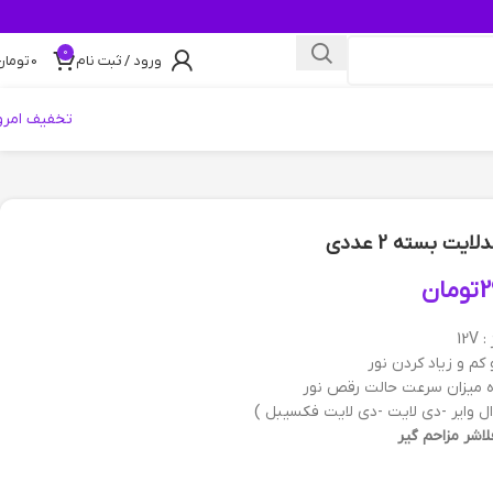
0
ورود / ثبت نام
0
تومان
تخفیف امرو
یت بسته 2 عددی
2
تومان
 12V
م و زیاد کردن نور
ه میزان سرعت حالت رقص نور
 ال وایر -دی لایت -دی لایت فکسیبل )
اشر مزاحم گیر