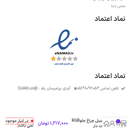
تماس با ما
نماد اعتماد
نماد اعتماد
تلفن تماس 05191092056
آیدی پیامرسان بله : @QuikkLux
فلکسیبل چراغ جلوRGB
در انبار موجود
0
1,217,000
تومان
نمی باشد
ریموت دار