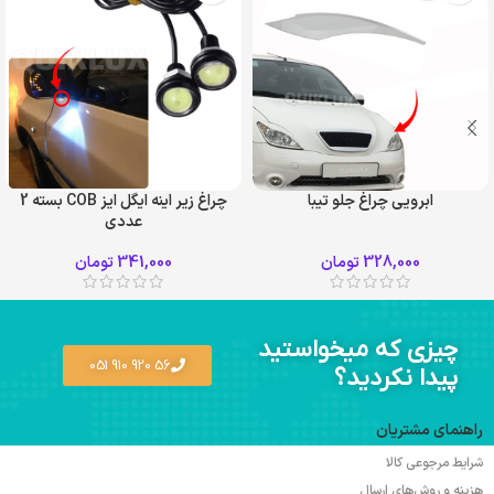
ابرویی چراغ جلو تیبا
چراغ زیر اینه ایگل ایز COB بسته 2
عددی
328,000
تومان
341,000
تومان
چیزی که میخواستید
56 920 910 051
پیدا نکردید؟
راهنمای مشتریان
شرایط مرجوعی کالا
هزینه و روش‌های ارسال