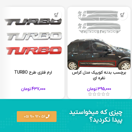
برچسب بدنه کوییک مدل کراس
ارم فلزی طرح TURBO
نقره ای
395,000
تومان
437,000
تومان
چیزی که میخواستید
56 920 910 051
پیدا نکردید؟