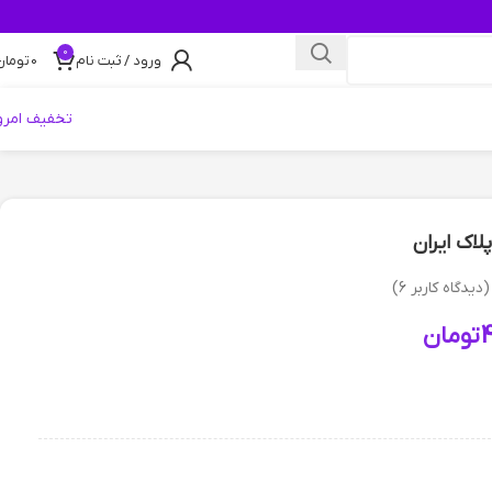
0
ورود / ثبت نام
0
تومان
تخفیف امرو
اک ایران
(دیدگاه کاربر
6
)
تومان