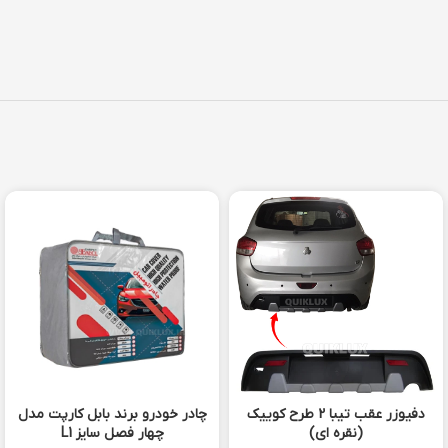
دفیوزر عقب تیبا 2 طرح کوییک
چادر خودرو برند بابل کارپت مدل
(نقره ای)
چهار فصل سایز L1