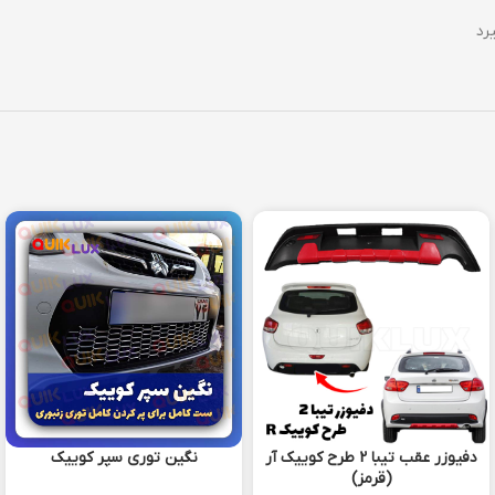
رد
دفیوزر عقب تیبا 2 طرح کوییک آر
نگین توری سپر کوییک
(قرمز)