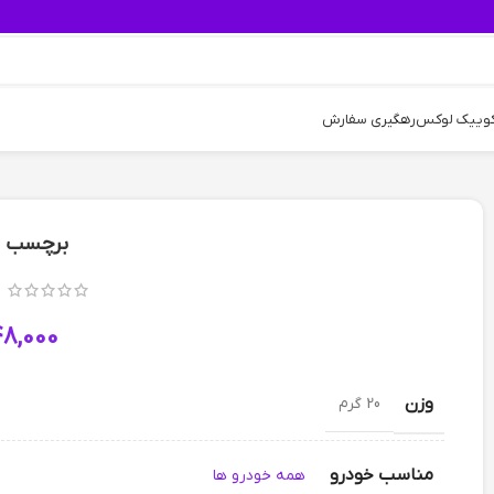
کوییک لوکس
رهگیری سفارش
برچسب پل
48,000
وزن
20 گرم
مناسب خودرو
همه خودرو ها