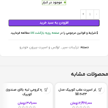
موجود در انبار
افزودن به سبد خرید
شرایط و قوانین مرجوعی را در
صفحه رویه بازگشت کالا
مطالعه فرمایید.
دسته:
تزئینات سپر
,
لوکس و اسپرت بیرون خودرو
محصولات مشابه
اسپویلر اسپرت عقب کوییک مدل
نوار زه کرومی لبه بالای صندوق
M-2023
کوییک
سفید
قرمز
2,467,000
تومان
309,000
تومان