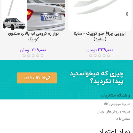
ابرویی چراغ جلو کوییک – ساینا
نوار زه کرومی لبه بالای صندوق
(سفید)
کوییک
339,000
تومان
309,000
تومان
چیزی که میخواستید
56 920 910 051
پیدا نکردید؟
راهنمای مشتریان
شرایط مرجوعی کالا
هزینه و روش‌های ارسال
تماس با ما
نماد اعتماد