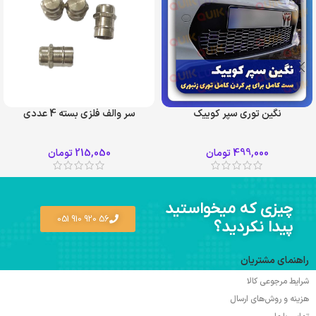
نگین توری سپر کوییک
سر والف فلزی بسته 4 عددی
499,000
تومان
215,050
تومان
چیزی که میخواستید
56 920 910 051
پیدا نکردید؟
راهنمای مشتریان
شرایط مرجوعی کالا
هزینه و روش‌های ارسال