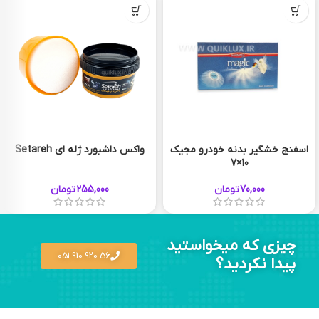
اسفنج خشگیر بدنه خودرو مجیک
واکس داشبورد ژله ای Setareh
10×7
70,000
تومان
255,000
تومان
چیزی که میخواستید
56 920 910 051
پیدا نکردید؟