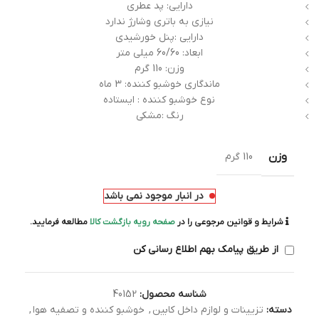
دارایی: پد عطری
نیازی به باتری وشارژ ندارد
دارایی :پنل خورشیدی
ابعاد: 60/60 میلی متر
وزن: 110 گرم
ماندگاری خوشبو کننده: 3 ماه
نوع خوشبو کننده : ایستاده
رنگ :مشکی
وزن
110 گرم
در انبار موجود نمی باشد
شرایط و قوانین مرجوعی را در
صفحه رویه بازگشت کالا
مطالعه فرمایید.
از طریق پیامک بهم اطلاع رسانی کن
شناسه محصول:
40152
دسته:
تزیینات و لوازم داخل کابین
,
خوشبو کننده و تصفیه هوا
,