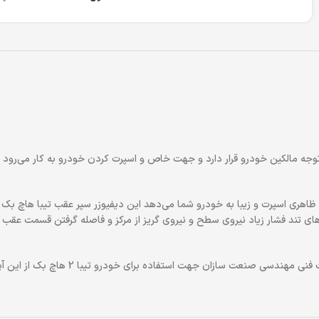
 است كه بسيار موردتوجه مالكين خودرو قرار دارد و جهت خاص و اسپرت كردن خودرو به كار 
هاي تند فشار زياد نيروي سطح و نيروي گريز از مركز و فاصله گرفتن قسمت عقب