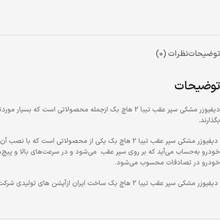
توضیحات
نظرات (0)
توضیحات
ديفيوزر مشكي سپر عقب تيبا 2 هاچ بك ازجمله محصولاتي
بگذارند
.
ديفيوزر مشكي سپر عقب تيبا 2 هاچ بك يكي از محصولاتي است كه با نصب آن ظاهري اسپرت و زيبا به خودرو شما مي‌دهد اين ديفيوزر سپر عقب تيبا هاچ بك كه از جنس
خودرو به‌حساب مي‌آيد كه بر روي سپر عقب مي‌شود و در سرعت‌هاي بالا و پيچ‌
خودرو در تصادفات محسوب مي‌شود
.
ديفيوزر مشكي سپر عقب تيبا 2 هاچ بك ساخت ايران ازآپشن هاي توليدي شركت فني مهندسي صنعت سازان جهت استفاده براي خودرو تيبا 2 هاچ بك از اين آپشن زيبا و كاربردي مي‌باشد