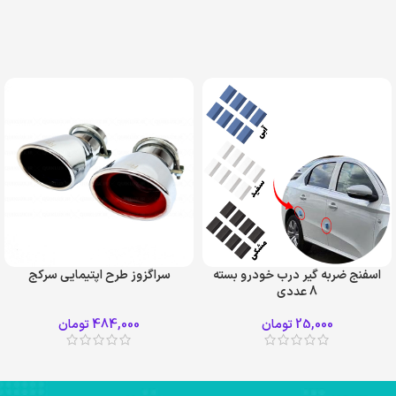
اسفنج ضربه گیر درب خودرو بسته
سراگزوز طرح اپتیمایی سرکج
8 عددی
25,000
تومان
484,000
تومان