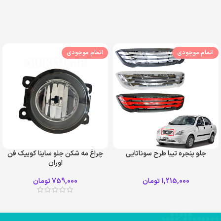
اتمام موجودی
اتمام موجودی
جلو پنجره تیبا طرح سوناتایی
چراغ مه شکن جلو ساینا کوییک فن
اوران
سفید قرمز
1,215,000
تومان
759,000
تومان