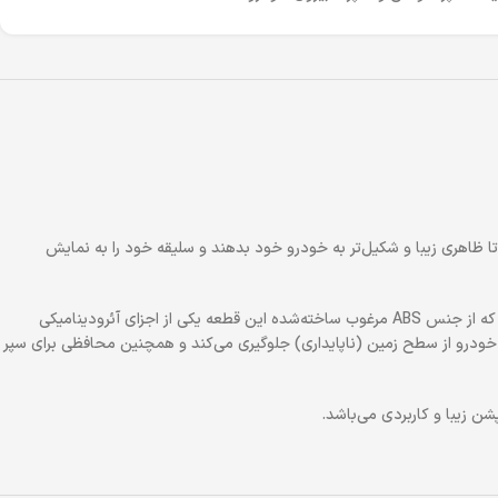
مي‌رود تا ظاهري زيبا و شكيل‌تر به خودرو خود بدهند و سليقه خود را به نمايش
ABS
مرغوب ساخته‌شده اين قطعه يكي از اجزاي آئروديناميكي
 خودرو از سطح زمين (ناپايداري) جلوگيري مي‌كند و همچنين محافظي براي سپر
.