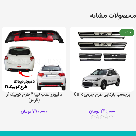
محصولات مشابه
جدید
برچسب پارکابی طرح چرمی Quik
دفیوزر عقب تیبا 2 طرح کوییک آر
(قرمز)
220,000
تومان
770,000
تومان