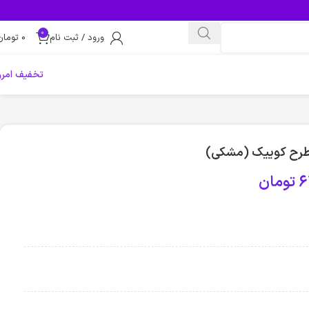
0
ورود / ثبت نام
0
تومان
تخفیف امرو
6
تومان