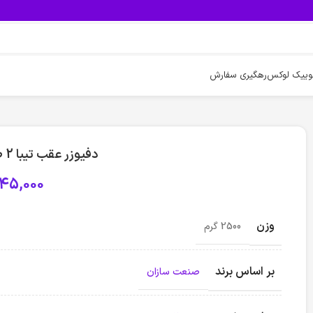
وییک لوکس
رهگیری سفارش
دفیوزر عقب تیبا 2 طرح کوییک (مشکی)
45,000
وزن
2500 گرم
بر اساس برند
صنعت سازان