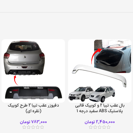
بال عقب تیبا 2 و کوییک قالبی
دفیوزر عقب تیبا 2 طرح کوییک
پلاستیک ABS سفید درجه 1
(نقره ای)
2,450,000
تومان
783,000
تومان