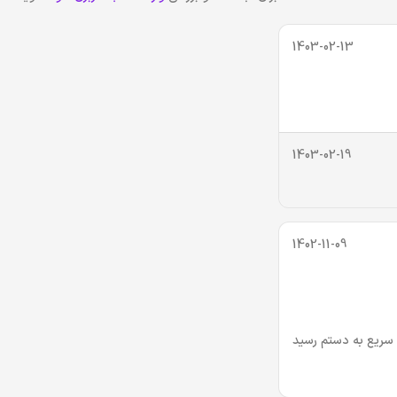
1403-02-13
1403-02-19
1402-11-09
 سریع به دستم رسید