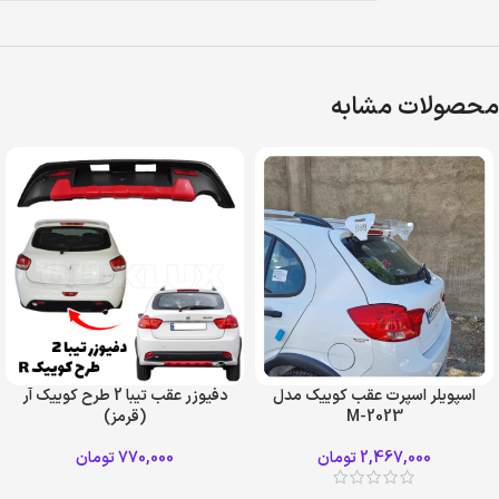
محصولات مشابه
اسپویلر اسپرت عقب کوییک مدل
دفیوزر عقب تیبا 2 طرح کوییک آر
M-2023
(قرمز)
سفید
قرمز
2,467,000
تومان
770,000
تومان