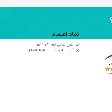
نماد اعتماد
تلفن تماس 05191092056
آیدی پیامرسان بله : @QuikkLux