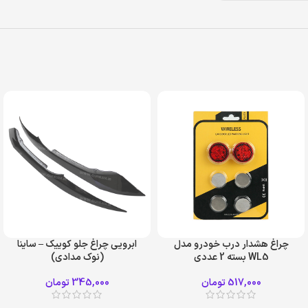
چراغ هشدار درب خودرو مدل
ابرویی چراغ جلو کوییک – ساینا
WL5 بسته 2 عددی
(نوک مدادی)
517,000
تومان
345,000
تومان