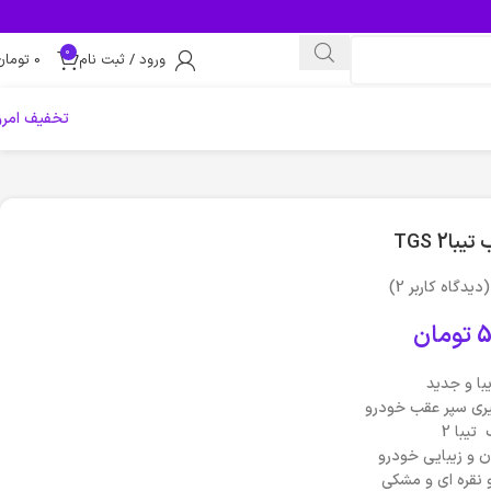
0
ورود / ثبت نام
0
تومان
تخفیف امرو
ا2 TGS
(دیدگاه کاربر
2
)
5
تومان
با و جدید
ری سپر عقب خودرو
تیبا 2
و زیبایی خودرو
 نقره ای و مشکی