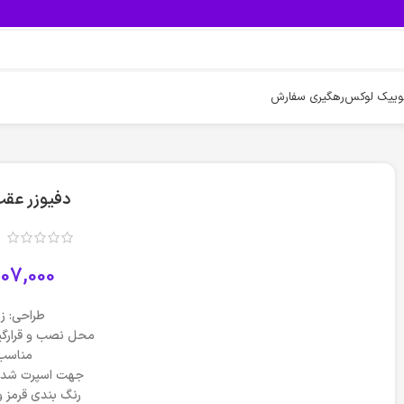
وییک لوکس
رهگیری سفارش
دفیوزر عقب تیب
07,000
طراحی: زی
محل نصب و قرارگی
مناسب 
جهت اسپرت شدن 
رنگ بندی قرمز و