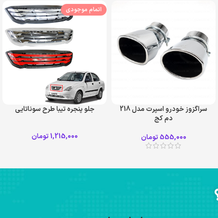
اتمام موجودی
سراگزوز خودرو اسپرت مدل 218
جلو پنجره تیبا طرح سوناتایی
دم کج
سفید قرمز
1,215,000
تومان
555,000
تومان