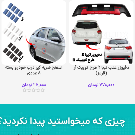
دفیوزر عقب تیبا 2 طرح کوییک آر
اسفنج ضربه گیر درب خودرو بسته
(قرمز)
8 عددی
770,000
تومان
25,000
تومان
چیزی که میخواستید پیدا نکردید؟