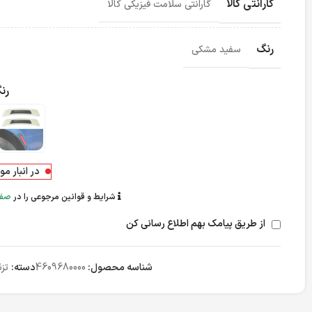
گارانتی کالا
گارانتی سلامت فیزیکی کالا
رنگ
سفید مشکی
رن
در انبار م
شرایط و قوانین مرجوعی را در
صفح
از طریق پیامک بهم اطلاع رسانی کن
شناسه محصول:
4609680000
دسته:
تز