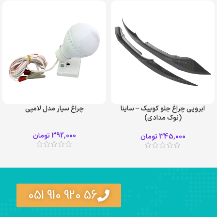
ابرویی چراغ جلو کوییک – ساینا
چراغ سیار مدل لامپی
(نوک مدادی)
392,000
تومان
345,000
تومان
56 920 910 051