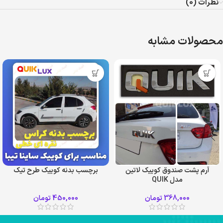
نظرات (0)
محصولات مشابه
آرم پشت صندوق کوییک لاتین
برچسب بدنه کوییک طرح تیک
مدل QUIK
368,000
تومان
450,000
تومان